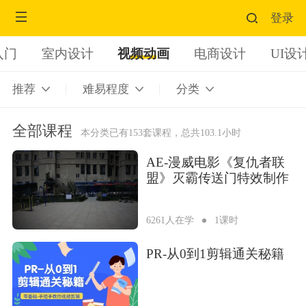
登录
入门
室内设计
视频动画
电商设计
UI设
推荐
难易程度
分类
全部课程
本分类已有153套课程，总共103.1小时
AE-漫威电影《复仇者联
盟》灭霸传送门特效制作
6261人在学
1课时
PR-从0到1剪辑通关秘籍