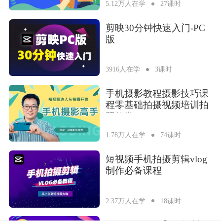
5.12万人在学
27课时
剪映30分钟快速入门-PC
版
3916人在学
3课时
手机摄影教程摄影技巧课
程零基础拍摄视频培训拍
照教学
1.78万人在学
74课时
短视频手机拍摄剪辑vlog
制作必备课程
2.37万人在学
18课时