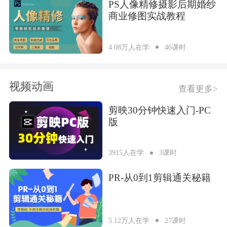
PS人像精修摄影后期婚纱
商业修图实战教程
4.08万人在学
46课时
视频动画
查看更多>
剪映30分钟快速入门-PC
版
3915人在学
3课时
PR-从0到1剪辑通关秘籍
5.12万人在学
27课时