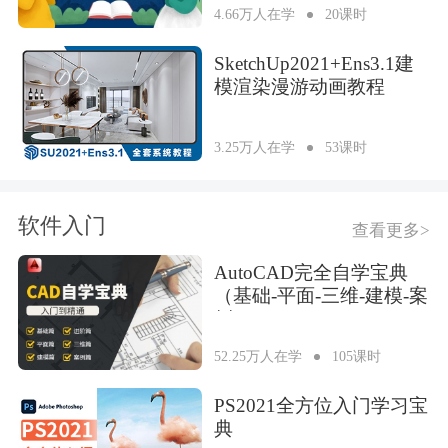
4.66万人在学
20课时
SketchUp2021+Ens3.1建
模渲染漫游动画教程
3.25万人在学
53课时
软件入门
查看更多>
AutoCAD完全自学宝典
（基础-平面-三维-建模-案
例）
52.25万人在学
105课时
PS2021全方位入门学习宝
典